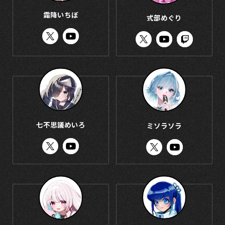
霜降いちぼ
式部めぐり
七不思議めいろ
ミソラソラ