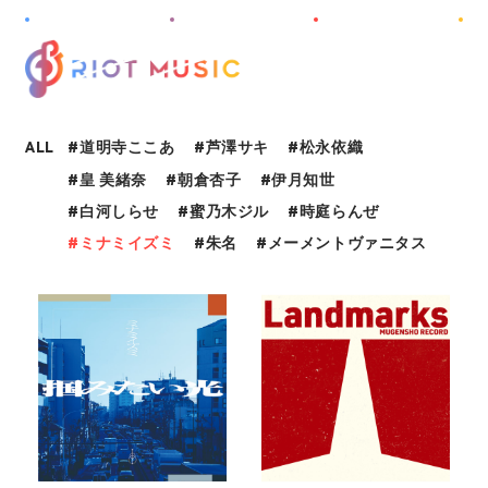
M
E
N
U
ALL
道明寺ここあ
芦澤サキ
松永依織
皇 美緒奈
朝倉杏子
伊月知世
HOME
白河しらせ
蜜乃木ジル
時庭らんぜ
ABOUT
ミナミイズミ
朱名
メーメントヴァニタス
INFORMATION
PROJECT
ARTIST
DISCOGRAPHY
AUDITION