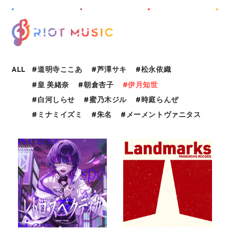
M
E
N
U
ALL
道明寺ここあ
芦澤サキ
松永依織
皇 美緒奈
朝倉杏子
伊月知世
HOME
白河しらせ
蜜乃木ジル
時庭らんぜ
ABOUT
ミナミイズミ
朱名
メーメントヴァニタス
INFORMATION
PROJECT
ARTIST
DISCOGRAPHY
AUDITION