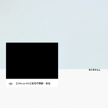
SCROLL
【Official MV】朱月の季節 - 朱名