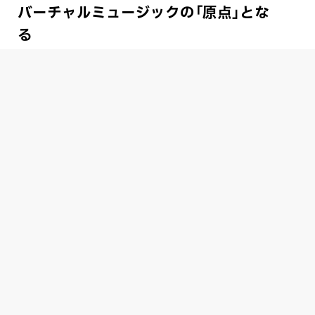
バーチャルミュージックの「原点」とな
る
Blitz Wingはこの度「無原唱レコード」というレーベル名と
して活動していくこととなりました。
この「無原唱」の「原」という言葉には、二つの想いを込めて
います。
まず一つ目が「原始」・「源流」・「原点」といった意味合い
の
「事の起こり」としての意味です。
バーチャルアーティストによって紡がれる、バーチャルミ
ュージックというジャンルは
まだ定型が定まっておらず、発展途上のジャンルであると