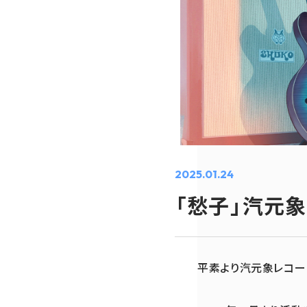
2025.01.24
「愁子」汽元
平素より汽元象レコー