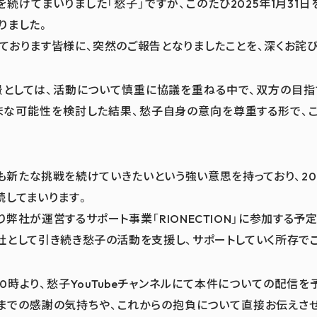
動を続けてまいりました「愁子」ですが、このたび2025年1月31
りました。
ております皆様に、突然のご報告となりましたことを、深くお詫
としては、活動について慎重に協議を重ねる中で、双方の目指
まな可能性を検討した結果、愁子自身の意向を尊重する形で、
も新たな挑戦を続けていきたいという強い意思を持っており、202
続してまいります。
弊社が運営するサポート事業「RIONECTION」に参加する予
社として引き続き愁子の活動を支援し、サポートしていく所存で
金）20時より、愁子YouTubeチャンネルにて本件についての配信
までの感謝の気持ちや、これからの抱負について直接お伝えさ