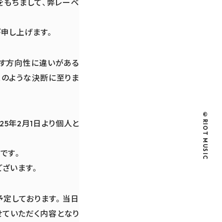
日をもちまして、弊レーベ
び申し上げます。
す方向性に違いがある
このような決断に至りま
©RIOT MUSIC
5年2月1日より個人と
定です。
ございます。
を予定しております。当日
せていただく内容となり