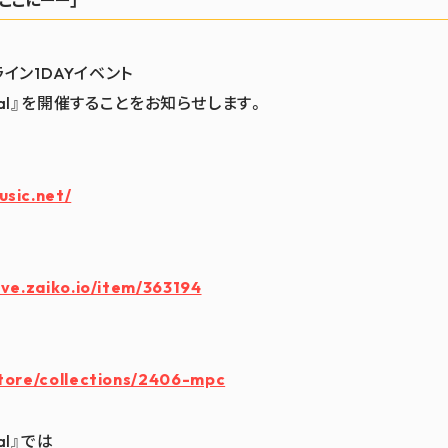
がここにーー」
フライン1DAYイベント
arnival』を開催することをお知らせします。
usic.net/
：
ive.zaiko.io/item/363194
store/collections/2406-mpc
val』では