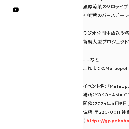
凪原涼菜のソロライブ『哉醒
神崎茜のバースデーライブ
ラジオ公開生放送や各
新規大型プロジェクト
……など
これまでのMeteopo
イベント名：『Meteopoli
場所：YOKOHAMA CO
開催：2024年6月9日(
住所：〒220-0011 
（
https://gp.yokoh