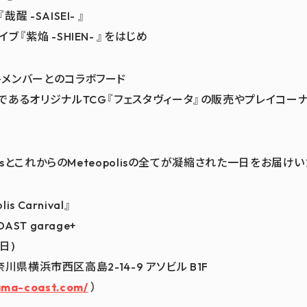
 -SAISEI- 』
『紫焔 -SHIEN- 』をはじめ
メンバーとのコラボフード
であるオリジナルTCG『フェスタヴィータ』の販売やプレイコー
lisとこれからのMeteopolisの全てが凝縮された一日をお届け
s Carnival』
AST garage+
日)
神奈川県横浜市西区高島2-14-9 アソビル B1F
ama-coast.com/
）