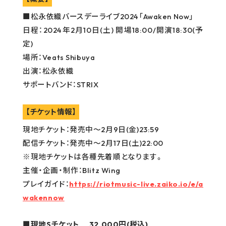
■松永依織バースデーライブ2024「Awaken Now」
日程：2024年2月10日(土) 開場18:00/開演18:30(予
定)
場所：Veats Shibuya
出演：松永依織
サポートバンド：STRIX
【チケット情報】
現地チケット：発売中〜2月9日(金)23:59
配信チケット：発売中～2月17日(土)22:00
※現地チケットは各種先着順となります。
主催・企画・制作：Blitz Wing
プレイガイド：
https://riotmusic-live.zaiko.io/e/a
wakennow
■現地Sチケット 32,000円(税込)