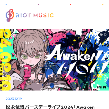
M
E
N
U
HOME
ABOUT
INFORMATION
PROJECT
ARTIST
DISCOGRAPHY
2023.12.19
AUDITION
松永依織バースデーライブ2024「Awaken