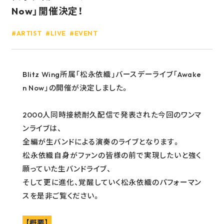
Now」開催決定！
GOODS
ARTIST
LIVE
EVENT
RECRUIT
CONTACT
Blitz Wing所属「松永依織」バースデーライブ「Awake
GUIDELINE
n Now」の開催が決定しました。
PRIVACY POLICY
2000人同時接続耐久配信で発表された今回のワンマ
INFORMATION SECURITY POLICY
ンライブは、
全編が生バンドによる演奏のライブとなります。
松永依織自身がファンの皆様の前で実現したいと強く
願っていた生バンドライブ、
そして更に進化、覚醒していく松永依織のパフォーマン
スを是非ご覧ください。
【概要】