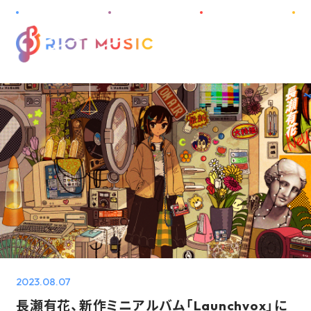
M
E
N
U
HOME
ABOUT
INFORMATION
PROJECT
ARTIST
DISCOGRAPHY
2023.08.07
AUDITION
長瀬有花、新作ミニアルバム「Launchvox」に