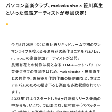
パソコン音楽クラブ、mekakushe × 笹川真生
GOODS
といった気鋭アーティストが参加決定！
RECRUIT
CONTACT
GUIDELINE
今月8月25日（金）に恵比寿リキッドルームで初のワン
マンライブを控える長瀬有花の新作ミニアルバム「Lau
PRIVACY POLICY
nchvox」の楽曲参加アーティストが公開。
INFORMATION SECURITY POLICY
長瀬有花との制作は初となるDTMユニット・パソコン
音楽クラブの参加をはじめ、mekakushe × 笹川真生
との共作や、佐藤優介作詞作曲の提供曲など、本ミニ
アルバムのための描き下ろし楽曲も多数収録されてい
ます。
2023年1月よりスタートした6ヶ月連続リリース楽曲の
中からも、いよわ、ウ山あまね、広村康平（ペペッター