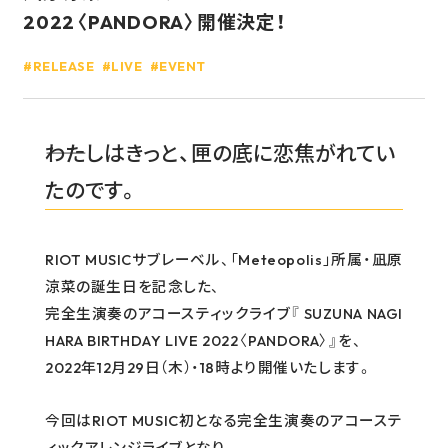
2022〈PANDORA〉開催決定！
GOODS
RELEASE
LIVE
EVENT
RECRUIT
CONTACT
――わたしはきっと、匣の底に恋焦がれてい
GUIDELINE
たのです。
PRIVACY POLICY
INFORMATION SECURITY POLICY
RIOT MUSICサブレーベル、「Meteopolis」所属・凪原
涼菜の誕生日を記念した、
完全生演奏のアコースティックライブ『 SUZUNA NAGI
HARA BIRTHDAY LIVE 2022〈PANDORA〉』を、
2022年12月29日（木）・18時より開催いたします。
今回はRIOT MUSIC初となる完全生演奏のアコーステ
ィックアレンジライブとなり、