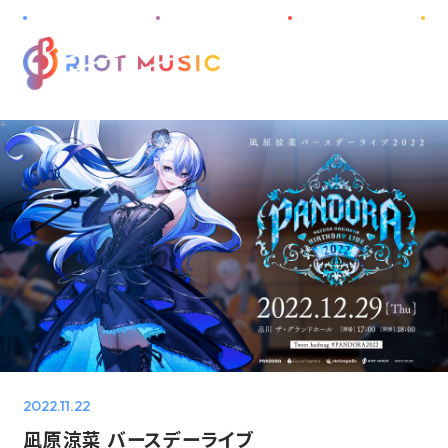
M
E
N
U
HOME
ABOUT
INFORMATION
PROJECT
ARTIST
DISCOGRAPHY
2022.11.22
AUDITION
凪原涼菜 バースデーライブ