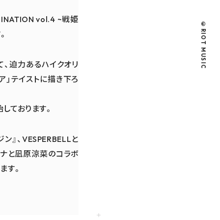
TION vol.4 ~戦姫
©RIOT MUSIC
す。
て、迫力あるハイクオリ
ア」テイストに描き下ろ
始しております。
』、VESPERBELLと
神レオナと凪原涼菜のコラボ
ます。