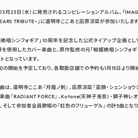
り3月23日（水）に発売されるコンピレーションアルバム、「IMAGINA
YEARS TRIBUTE~」に道明寺ここあと凪原涼菜が参加いたしま
姫絶唱シンフォギア」10周年を記念した公式タイアップ企画とし
源を使用したカバー楽曲と、原作監修の元「戦姫絶唱シンフォギ
ストとなっています。
旬の開始を予定しており、各取扱店舗での予約も1月15日より開
唱楽曲は、道明寺ここあ『月煌ノ剣』、凪原涼菜『歪鏡・シェンショウジン
『RADIANT FORCE』、Kotone(天神子兎音) ・獅子
』、そして参加者全員歌唱の『虹色のフリューゲル』の計5曲となり