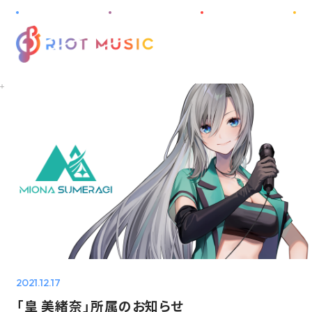
M
E
N
U
HOME
ABOUT
INFORMATION
PROJECT
ARTIST
DISCOGRAPHY
2021.12.17
AUDITION
「皇 美緒奈」所属のお知らせ