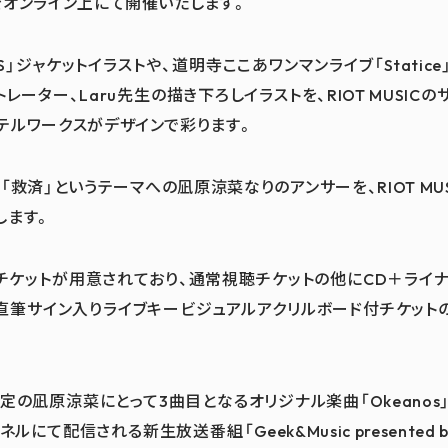
をオンライン上にて開催いたします。
TIONS」ジャケットイラストや、道明寺ここあワンマンライブ「Stati
レーター、Laru先生の描き下ろしイラストを、RIOT MUSIC
テルワークスがデザインで彩ります。
救済」というテーマへの凪原涼菜なりのアンサーを、RIOT MU
します。
チケットが用意されており、通常視聴チケットの他にCD＋ライナ
直筆サイン入りライブキービジュアルアクリルボード付チケット
定の凪原涼菜にとって3曲目となるオリジナル楽曲「Okeanos
ルにて配信される新生放送番組「Geek&Music presented by S