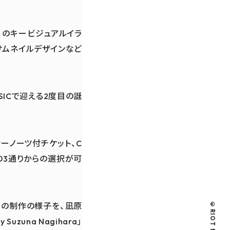
ce」のキービジュアルイラ
のサムネイルデザインなど
SICで迎える2度目の誕
ーノーツ付チケット、C
の3通りからの選択が可
©RIOT MUSIC
」の制作の様子を、凪原
uzuna Nagihara」