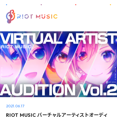
M
E
N
U
HOME
ABOUT
INFORMATION
PROJECT
ARTIST
DISCOGRAPHY
2021.06.17
AUDITION
RIOT MUSIC バーチャルアーティストオーディ