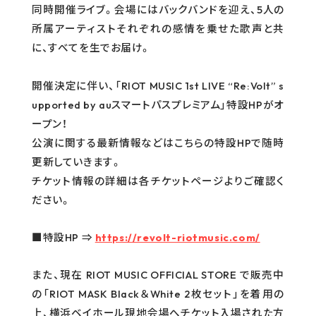
同時開催ライブ。会場にはバックバンドを迎え、5人の
GOODS
所属アーティストそれぞれの感情を乗せた歌声と共
に、すべてを生でお届け。
RECRUIT
CONTACT
開催決定に伴い、「RIOT MUSIC 1st LIVE “Re:Volt” s
upported by auスマートパスプレミアム」特設HPがオ
ープン！
GUIDELINE
公演に関する最新情報などはこちらの特設HPで随時
PRIVACY POLICY
更新していきます。
INFORMATION SECURITY POLICY
チケット情報の詳細は各チケットページよりご確認く
ださい。
■特設HP ⇒
https://revolt-riotmusic.com/
また、現在 RIOT MUSIC OFFICIAL STORE で販売中
の「RIOT MASK Black＆White 2枚セット」を着用の
上、横浜ベイホール現地会場へチケット入場された方