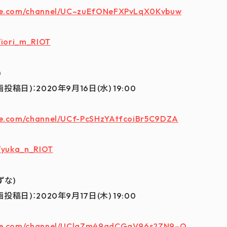
ube.com/channel/UC–zuEfONeFXPvLqX0Kvbuw
/iori_m_RIOT
)
日)：2020年9月16日(水) 19:00
be.com/channel/UCf-PcSHzYAtfcoiBr5C9DZA
m/yuka_n_RIOT
ずな)
日)：2020年9月17日(木) 19:00
ube.com/channel/UClqZm49qdCGaV96s2ZN9–Q