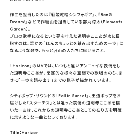
作曲を担当したのは『戦姫絶唱シンフォギア』、『BanG
Dream!』などで作編曲を担当している都丸椋太（Elements
Garden）。
プロの歌手になるという夢を叶えた道明寺ここあが次に目
指すのは、誰かの「ほんのちょっとを踏み出すための一歩」に
なるような歌を、もっと沢山の人たちに届けること。
「Horizon」のMVでは、いつもと違いアンニュイな表情をし
た道明寺ここあが、閉塞的な様々な空間での歌唱ののち、ま
さに「一歩を踏み出す」までの様子が描かれています。
シティポップ・サウンドの「Fall in Sunset」、王道ポップをお
届けした「スターチス」とは違った表情の道明寺ここあを描
いた一曲は、これからの道明寺ここあとしての在り方を明確
に示すような一曲となっております。
Title：Horizon