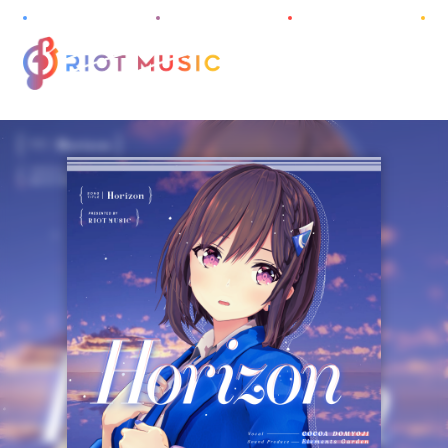
M
E
N
U
HOME
ABOUT
INFORMATION
PROJECT
ARTIST
DISCOGRAPHY
AUDITION