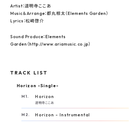
Artist：道明寺ここあ
Music＆Arrange：都丸椋太（Elements Garden）
Lyrics：松崎啓介
Sound Produce：Elements
Garden（http://www.ariamusic.co.jp）
TRACK LIST
Horizon -Single-
Horizon
道明寺ここあ
Horizon - Instrumental