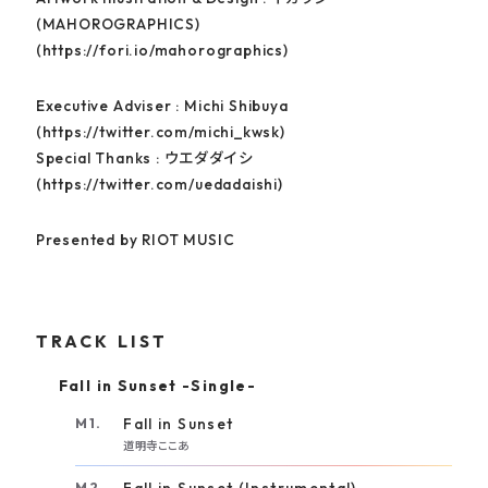
(MAHOROGRAPHICS)
(https://fori.io/mahorographics)
Executive Adviser : Michi Shibuya
(https://twitter.com/michi_kwsk)
Special Thanks : ウエダダイシ
(https://twitter.com/uedadaishi)
Presented by RIOT MUSIC
TRACK LIST
Fall in Sunset -Single-
Fall in Sunset
道明寺ここあ