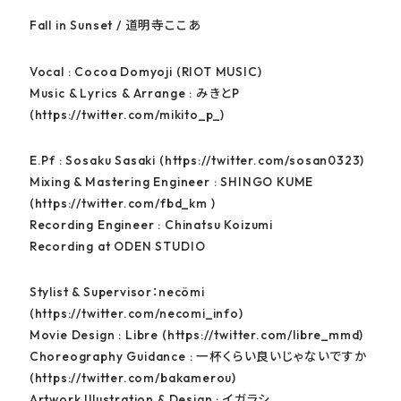
Fall in Sunset / 道明寺ここあ
Vocal : Cocoa Domyoji (RIOT MUSIC)
Music & Lyrics & Arrange : みきとP
(https://twitter.com/mikito_p_)
E.Pf : Sosaku Sasaki (https://twitter.com/sosan0323)
Mixing & Mastering Engineer : SHINGO KUME
(https://twitter.com/fbd_km )
Recording Engineer : Chinatsu Koizumi
Recording at ODEN STUDIO
Stylist & Supervisor：necömi
(https://twitter.com/necomi_info)
Movie Design : Libre (https://twitter.com/libre_mmd)
Choreography Guidance : 一杯くらい良いじゃないですか
(https://twitter.com/bakamerou)
Artwork Illustration & Design : イガラシ