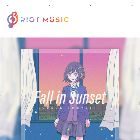
M
E
N
U
HOME
ABOUT
INFORMATION
PROJECT
ARTIST
DISCOGRAPHY
AUDITION